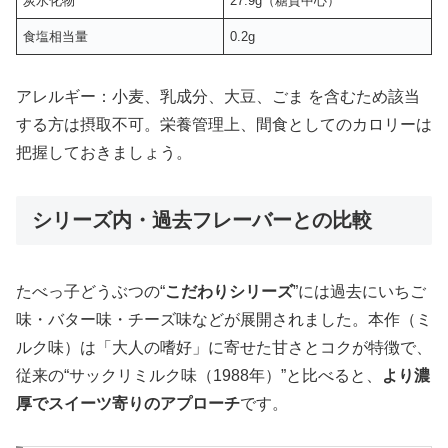
炭水化物
27.9g（糖質中心）
食塩相当量
0.2g
アレルギー：小麦、乳成分、大豆、ごま を含むため該当
する方は摂取不可。栄養管理上、間食としてのカロリーは
把握しておきましょう。
シリーズ内・過去フレーバーとの比較
たべっ子どうぶつの“
こだわりシリーズ
”には過去にいちご
味・バター味・チーズ味などが展開されました。本作（ミ
ルク味）は「大人の嗜好」に寄せた甘さとコクが特徴で、
従来の“サックリミルク味（1988年）”と比べると、
より濃
厚でスイーツ寄りのアプローチ
です。