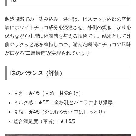
製造段階での「染み込み」処理は、ビスケット内部の空気
層にホワイトチョコ成分を浸透させ、外側の焼き上がりを
保ちながら中層に湿潤感を与える技術です。結果として外
側のサクッと感を維持しつつ、噛んだ瞬間にチョコの風味
が広がる“二層構造”が実現されています。
味のバランス（評価）
甘さ：★4/5（甘め。甘党向け）
ミルク感：★5/5（全粉乳とバニラにより濃厚）
食感：★4/5（外は軽やか・中はしっとり）
総合満足度（筆者）: ★4.5/5