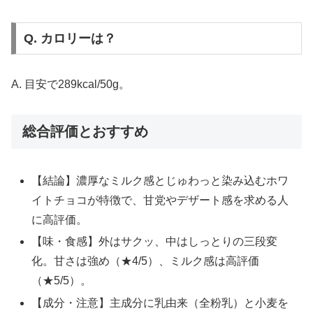
Q. カロリーは？
A. 目安で289kcal/50g。
総合評価とおすすめ
【結論】濃厚なミルク感とじゅわっと染み込むホワ
イトチョコが特徴で、甘党やデザート感を求める人
に高評価。
【味・食感】外はサクッ、中はしっとりの三段変
化。甘さは強め（★4/5）、ミルク感は高評価
（★5/5）。
【成分・注意】主成分に乳由来（全粉乳）と小麦を