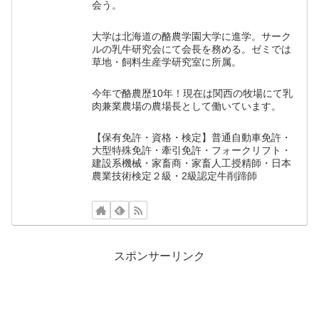
会う。
大学は北海道の酪農学園大学に進学。サーク
ルの乳牛研究会にて会長を務める。ゼミでは
草地・飼料生産学研究室に所属。
今年で酪農歴10年！現在は関西の牧場にて乳
肉兼業農場の農場長として働いています。
【保有免許・資格・検定】普通自動車免許・
大型特殊免許・牽引免許・フォークリフト・
建設系機械・家畜商・家畜人工授精師・日本
農業技術検定２級・2級認定牛削蹄師
スポンサーリンク