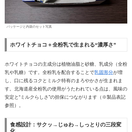
パッケージと内袋のセット写真
ホワイトチョコ＋全粉乳で生まれる“濃厚さ”
ホワイトチョコの主成分は植物油脂と砂糖、乳成分（全粉
乳や乳糖）です。全粉乳を配合することで
乳固形分
が増
し、口に残るコクとミルク特有のまろやかさが生まれま
す。北海道産全粉乳の使用がうたわれている点は、風味の
安定と“ミルクらしさ”の担保につながります（※製品表記
参照）。
食感設計：サクッ→じゅわ→しっとりの三段変
化