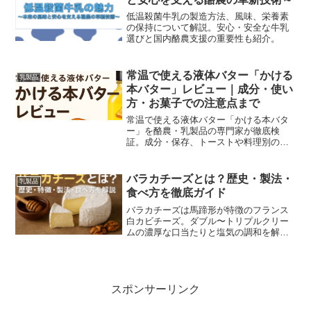
低温殺菌牛乳の製造方法、風味、栄養素
の保持について解説。安心・安全な牛乳
選びと国内酪農支援の重要性も紹介。
常温で使える液体バター「かける
乳製品
本バター」レビュー｜成分・使い
方・お菓子での注意点まで
常温で使える液体バター「かける本バタ
ー」を酪農・乳製品の専門家が徹底検
証。成分・保存、トーストや料理別の最
適な使い分け、お菓子での注意点と具体
レシピまで、購入前に知るべきポイント
をわかりやすく解説します。
バラカチーズとは？歴史・製法・
乳製品
食べ方を徹底ガイド
バラカチーズは馬蹄形が特徴のフランス
白カビチーズ。ダブル〜トリプルクリー
ムの濃厚な口当たりと塩気の調和を解
説。歴史・製法・熟成の見極め方、保存
法、食べ方、ワインや果物のペアリン
グ、贈答や通販の選び方、家庭向け簡単
レシピまで丁寧に紹介します。
スポンサーリンク