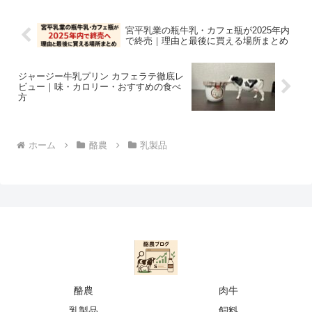
宮平乳業の瓶牛乳・カフェ瓶が2025年内
で終売｜理由と最後に買える場所まとめ
ジャージー牛乳プリン カフェラテ徹底レ
ビュー｜味・カロリー・おすすめの食べ
方
ホーム
酪農
乳製品
酪農
肉牛
乳製品
飼料