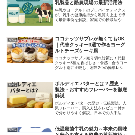
乳製品と酪農現場の最新活用法
牛乳やヨーグルトのプロバイオティクス
が、乳牛の健康維持から乳質向上まで導
く最新事例を解説。家庭での摂取法や現
場活用方法も網羅します。
ココナッツサブレが無くてもOK
乳製品
｜代替クッキー3選で作るヨーグ
ルトチーズケーキ風
ココナッツサブレ売り切れ対策に！代替
クッキー3種を香ばしさ・食感・合うヨー
グルト別に比較し、材料2つの簡単レシピ
と失敗しないコツを解説。
ボルディエ バターとは？歴史・
乳製品
製法・おすすめフレーバーを徹底
解説
ボルディエ バターの歴史・伝統製法、人
気フレーバー、購入方法をレビュー付き
で分かりやすく解説。日本での入手法や
保存のコツも紹介します。
低温殺菌牛乳の魅力～本来の風味
乳製品
と安心を支える酪農の革新技術～