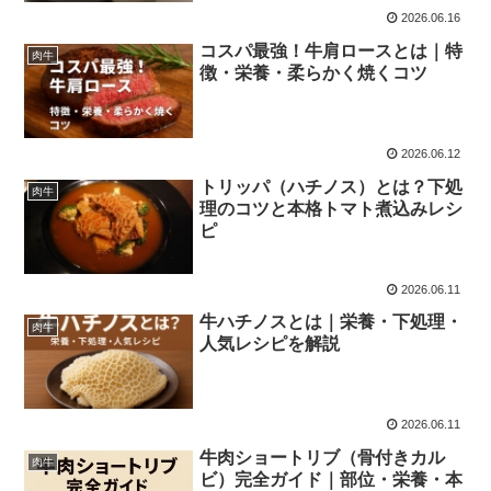
2026.06.16
コスパ最強！牛肩ロースとは｜特
肉牛
徴・栄養・柔らかく焼くコツ
2026.06.12
トリッパ（ハチノス）とは？下処
肉牛
理のコツと本格トマト煮込みレシ
ピ
2026.06.11
牛ハチノスとは｜栄養・下処理・
肉牛
人気レシピを解説
2026.06.11
牛肉ショートリブ（骨付きカル
肉牛
ビ）完全ガイド｜部位・栄養・本