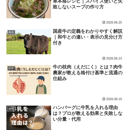
単本格レシピ｜スパイス使いと失
敗しないスープの作り方
2026.06.25
国産牛の定義をわかりやすく解説
肉牛
｜和牛との違い・表示の見分け方
付き
2026.06.23
牛の枝肉（えだにく）とは？肉牛
肉牛
農家が教える格付け基準と流通の
仕組み
2026.06.19
ハンバーグに牛乳を入れる理由
肉牛
は？プロが教える効果と失敗しな
い分量・代用