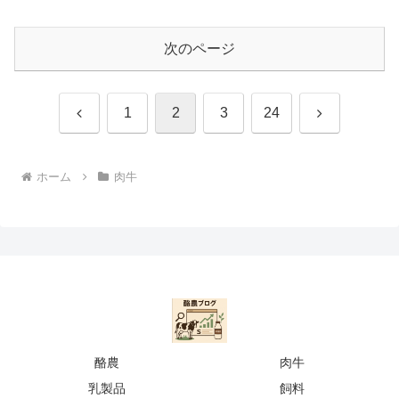
次のページ
前
次
1
2
3
24
へ
へ
ホーム
肉牛
酪農
肉牛
乳製品
飼料