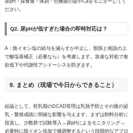
尿pH・採食量・体調・分娩後の血中Caをモニターしてく
ださい。
Q2. 尿pHが低すぎた場合の即時対応は？
A：陰イオン塩の給与を減らすか中止し、獣医と相談の上
で酸塩基補正（必要なら）を考慮します。急速な対処で食
欲低下や代謝性アシドーシスを防ぎます。
9. まとめ（現場で今日からできること）
結論として、乾乳期のDCAD管理は乳熱予防とその後の泌
乳・繁殖成績に明確な影響を与えます。まずは飼料分析に
投資し、少数群で試験導入→尿pHによるモニタリング→
必要時に陰イオン添加で微調整するという段階的なアプロ