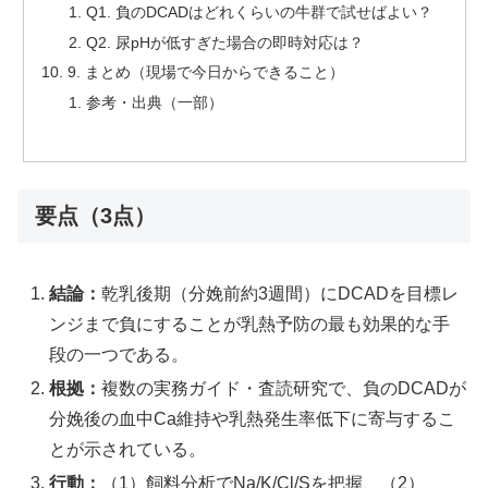
Q1. 負のDCADはどれくらいの牛群で試せばよい？
Q2. 尿pHが低すぎた場合の即時対応は？
9. まとめ（現場で今日からできること）
参考・出典（一部）
要点（3点）
結論：
乾乳後期（分娩前約3週間）にDCADを目標レ
ンジまで負にすることが乳熱予防の最も効果的な手
段の一つである。
根拠：
複数の実務ガイド・査読研究で、負のDCADが
分娩後の血中Ca維持や乳熱発生率低下に寄与するこ
とが示されている。
行動：
（1）飼料分析でNa/K/Cl/Sを把握、（2）