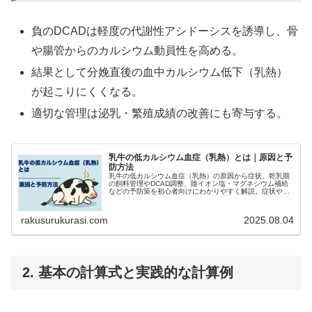
負のDCADは軽度の代謝性アシドーシスを誘導し、骨
や腸管からのカルシウム動員性を高める。
結果として分娩直後の血中カルシウム低下（乳熱）
が起こりにくくなる。
適切な管理は泌乳・繁殖成績の改善にも寄与する。
乳牛の低カルシウム血症（乳熱）とは｜原因と予
防方法
乳牛の低カルシウム血症（乳熱）の原因から症状、乾乳期
の飼料管理やDCAD調整、陰イオン塩・マグネシウム補給
などの予防策を初心者向けにわかりやすく解説。症状や治
療法、実際の牧場での取り組みも紹介
rakusurukurasi.com
2025.08.04
2. 基本の計算式と実践的な計算例