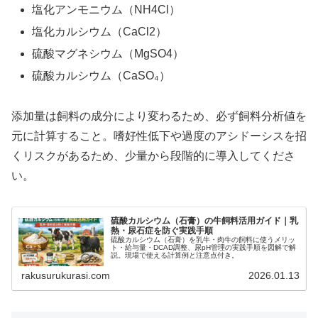
塩化アンモニウム（NH4Cl）
塩化カルシウム（CaCl2）
硫酸マグネシウム（MgSO4）
硫酸カルシウム（CaSO₄）
添加量は飼料の成分により変わるため、必ず飼料分析値を
元に計算すること。嗜好性低下や過度のアシドーシスを招
くリスクがあるため、少量から段階的に導入してくださ
い。
硫酸カルシウム（石膏）の牛飼料活用ガイド｜乳
熱・尿石症を防ぐ実践手順
硫酸カルシウム（石膏）を乳牛・肉牛の飼料に使うメリッ
ト・給与量・DCAD調整、尿pH管理の実践手順を図解で解
説。現場で使える計算例と注意点付き。
rakusurukurasi.com
2026.01.13