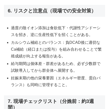
6. リスクと注意点（現場での安全対策）
過度の陰イオン添加は食欲低下・代謝性アシドーシ
スを招き、逆に生産性低下を招くことがある。
カルシウム補給とのバランス：負DCAD後に適切な
Ca補給（経口または投与）を組み合わせることで繁
殖成績が向上する報告がある。
給与期間は個体差・群差があるため、必ず少数群で
試験導入してから群全体へ展開する。
妊娠末期の他の栄養要因（エネルギー密度、蛋白バ
ランス）も同時に管理すること。
7. 現場チェックリスト（分娩前：約3週
間）