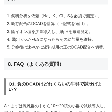
飼料分析を依頼（Na、K、Cl、Sを必須で測定）。
既存配合のDCADを計算（上記式を適用）。
陰イオン塩を少量導入し、尿pHを毎週測定。
尿pHが5.7〜6.9になったらその給与量を維持。
分娩後は速やかに泌乳期用の正のDCAD配合へ切替。
8. FAQ（よくある質問）
Q1. 負のDCADはどれくらいの牛群で試せばよ
い？
A：まずは乾乳群の中から10〜20頭の小群で試験導入し、