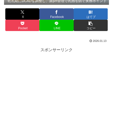
乾乳期にDCADを調整し、尿pH管理で乳熱を防ぐ実務ポイント
X
Facebook
はてブ
Pocket
LINE
コピー
2026.01.13
スポンサーリンク