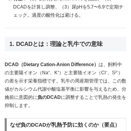
DCADを計算し調整、（3）尿pHを5.7〜6.9で定期チ
ェック。過度の酸性化は避ける。
1. DCADとは：理論と乳牛での意味
DCAD（Dietary Cation-Anion Difference）
は、飼料中
の主要陽イオン（Na⁺、K⁺）と主要陰イオン（Cl⁻、S²⁻）
の差を示す栄養指標です。乳牛の周産期管理では、この数
値がカルシウム代謝や酸塩基平衡に影響を与えるため、分
娩前に意図的に
負のDCAD
に調整することで乳熱の発生を
抑制します。
なぜ負のDCADが乳熱予防に効くのか（要点）