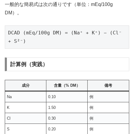
一般的な簡易式は次の通りです（単位：mEq/100g
DM）。
DCAD (mEq/100g DM) = (Na⁺ + K⁺) − (Cl⁻ 
+ S²⁻)
計算例（実践）
成分
含量（% DM）
備考
Na
0.10
例
K
1.50
例
Cl
0.30
例
S
0.20
例