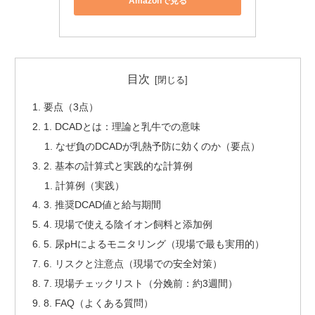
Amazonで見る
目次
要点（3点）
1. DCADとは：理論と乳牛での意味
なぜ負のDCADが乳熱予防に効くのか（要点）
2. 基本の計算式と実践的な計算例
計算例（実践）
3. 推奨DCAD値と給与期間
4. 現場で使える陰イオン飼料と添加例
5. 尿pHによるモニタリング（現場で最も実用的）
6. リスクと注意点（現場での安全対策）
7. 現場チェックリスト（分娩前：約3週間）
8. FAQ（よくある質問）