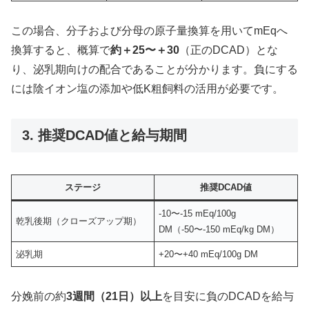
この場合、分子および分母の原子量換算を用いてmEqへ
換算すると、概算で
約＋25〜＋30
（正のDCAD）とな
り、泌乳期向けの配合であることが分かります。負にする
には陰イオン塩の添加や低K粗飼料の活用が必要です。
3. 推奨DCAD値と給与期間
ステージ
推奨DCAD値
-10〜-15 mEq/100g
乾乳後期（クローズアップ期）
DM（-50〜-150 mEq/kg DM）
泌乳期
+20〜+40 mEq/100g DM
分娩前の約
3週間（21日）以上
を目安に負のDCADを給与