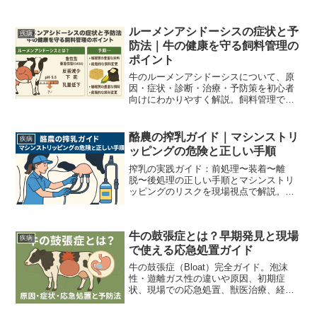
ルーメンアシドーシスの症状と予
疾病
防法｜牛の健康を守る飼料管理の
ポイント
牛のルーメンアシドーシスについて、原
因・症状・診断・治療・予防策を初心者
向けにわかりやすく解説。飼料管理で生
産性を向上。
酪農の搾乳ガイド｜マシンストリ
疾病
ッピングの危険と正しい手順
搾乳の実践ガイド：前処理〜装着〜離
脱〜後処理の正しい手順とマシンストリ
ッピングのリスクを現場視点で解説。乳
房炎予防のチェックリストと搾乳機点検
の要点を含む実務向け記事です。
牛の鼓張症とは？早期発見と現場
疾病
で使える応急処置ガイド
牛の鼓張症（Bloat）完全ガイド。泡沫
性・遊離ガス性の違いや原因、初期症
状、現場での応急処置、獣医治療、経営
レベルの予防策まで酪農現場目線で分か
りやすく解説します。