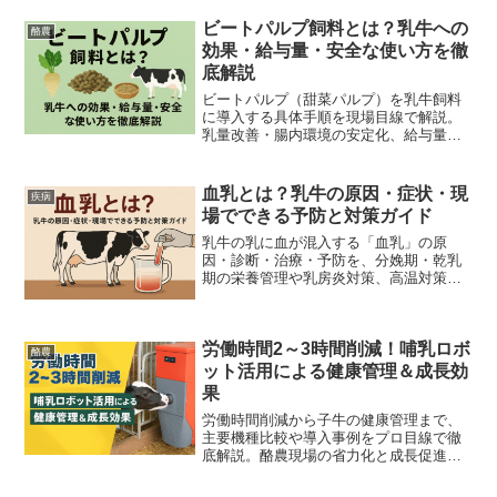
ビートパルプ飼料とは？乳牛への
酪農
効果・給与量・安全な使い方を徹
底解説
ビートパルプ（甜菜パルプ）を乳牛飼料
に導入する具体手順を現場目線で解説。
乳量改善・腸内環境の安定化、給与量目
安や安全対策、簡易コスト試算までわか
りやすくまとめました。
血乳とは？乳牛の原因・症状・現
疾病
場でできる予防と対策ガイド
乳牛の乳に血が混入する「血乳」の原
因・診断・治療・予防を、分娩期・乾乳
期の栄養管理や乳房炎対策、高温対策ま
で具体的なSOPとチェックリストで分か
りやすく解説します。
労働時間2～3時間削減！哺乳ロボ
酪農
ット活用による健康管理＆成長効
果
労働時間削減から子牛の健康管理まで、
主要機種比較や導入事例をプロ目線で徹
底解説。酪農現場の省力化と成長促進に
最適な哺乳ロボットが見つかります。