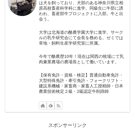
は犬を飼っており、犬部のある神奈川県立相
原高校畜産科学科に進学。同級生に牛部に誘
われ、畜産部牛プロジェクトに入部。牛と出
会う。
大学は北海道の酪農学園大学に進学。サーク
ルの乳牛研究会にて会長を務める。ゼミでは
草地・飼料生産学研究室に所属。
今年で酪農歴10年！現在は関西の牧場にて乳
肉兼業農場の農場長として働いています。
【保有免許・資格・検定】普通自動車免許・
大型特殊免許・牽引免許・フォークリフト・
建設系機械・家畜商・家畜人工授精師・日本
農業技術検定２級・2級認定牛削蹄師
スポンサーリンク