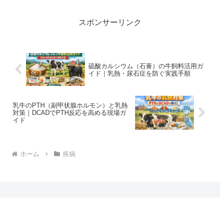
スポンサーリンク
硫酸カルシウム（石膏）の牛飼料活用ガ
イド｜乳熱・尿石症を防ぐ実践手順
乳牛のPTH（副甲状腺ホルモン）と乳熱
対策｜DCADでPTH反応を高める現場ガ
イド
ホーム
疾病