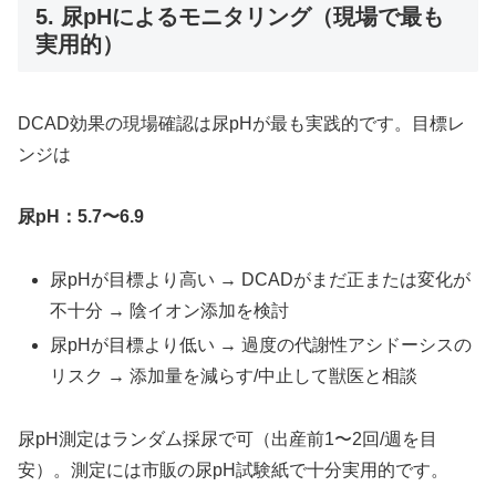
5. 尿pHによるモニタリング（現場で最も
実用的）
DCAD効果の現場確認は尿pHが最も実践的です。目標レ
ンジは
尿pH：5.7〜6.9
尿pHが目標より高い → DCADがまだ正または変化が
不十分 → 陰イオン添加を検討
尿pHが目標より低い → 過度の代謝性アシドーシスの
リスク → 添加量を減らす/中止して獣医と相談
尿pH測定はランダム採尿で可（出産前1〜2回/週を目
安）。測定には市販の尿pH試験紙で十分実用的です。