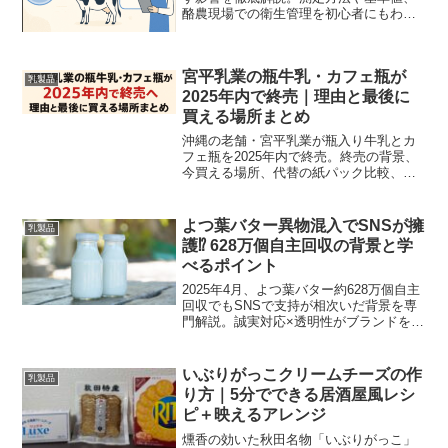
酪農現場での衛生管理を初心者にもわか
りやすく紹介。
宮平乳業の瓶牛乳・カフェ瓶が
乳製品
2025年内で終売｜理由と最後に
買える場所まとめ
沖縄の老舗・宮平乳業が瓶入り牛乳とカ
フェ瓶を2025年内で終売。終売の背景、
今買える場所、代替の紙パック比較、瓶
の保存・アップサイクル情報を専門家視
点でわかりやすく解説。
よつ葉バター異物混入でSNSが擁
乳製品
護⁉︎ 628万個自主回収の背景と学
べるポイント
2025年4月、よつ葉バター約628万個自主
回収でもSNSで支持が相次いだ背景を専
門解説。誠実対応×透明性がブランドを守
る理由
いぶりがっこクリームチーズの作
乳製品
り方｜5分でできる居酒屋風レシ
ピ＋映えるアレンジ
燻香の効いた秋田名物「いぶりがっこ」