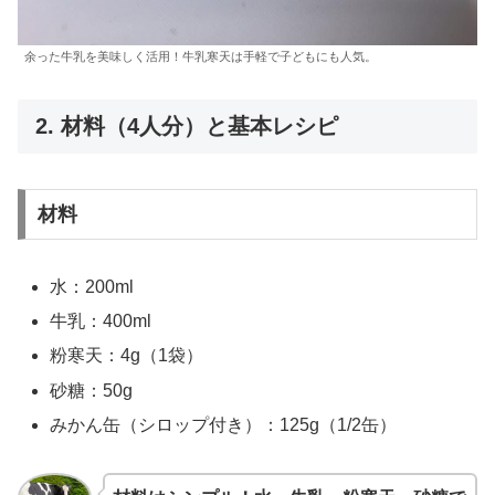
余った牛乳を美味しく活用！牛乳寒天は手軽で子どもにも人気。
2. 材料（4人分）と基本レシピ
材料
水：200ml
牛乳：400ml
粉寒天：4g（1袋）
砂糖：50g
みかん缶（シロップ付き）：125g（1/2缶）