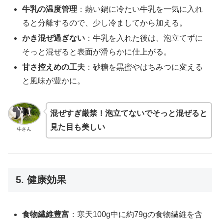
牛乳の温度管理
：熱い鍋に冷たい牛乳を一気に入れ
ると分離するので、少し冷ましてから加える。
かき混ぜ過ぎない
：牛乳を入れた後は、泡立てずに
そっと混ぜると表面が滑らかに仕上がる。
甘さ控えめの工夫
：砂糖を黒蜜やはちみつに変える
と風味が豊かに。
混ぜすぎ厳禁！泡立てないでそっと混ぜると
見た目も美しい
牛さん
5. 健康効果
食物繊維豊富
：寒天100g中に約79gの食物繊維を含