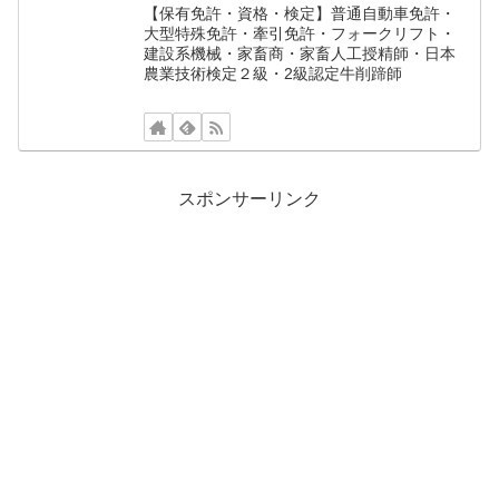
【保有免許・資格・検定】普通自動車免許・
大型特殊免許・牽引免許・フォークリフト・
建設系機械・家畜商・家畜人工授精師・日本
農業技術検定２級・2級認定牛削蹄師
スポンサーリンク