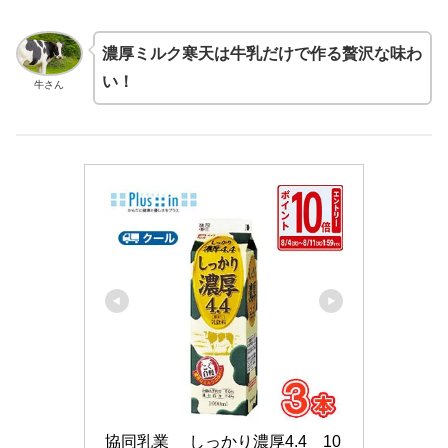
濃厚ミルク寒天は牛乳だけで作る贅沢な味わ
い！
牛さん
協同乳業　 しっかり濃厚4.4　10