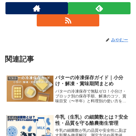
みやむー
関連記事
バターの冷凍保存ガイド｜小分
乳製品
け・解凍・賞味期間まとめ
バターの冷凍保存で無駄ゼロ！小分け・
ブロック別の保存手順、解凍のコツ、賞
味目安（〜半年）と料理別の使い方を写
真とQ&Aで徹底解説します。
牛乳（生乳）の細菌数とは？安全
乳製品
性・品質を守る酪農衛生管理
牛乳の細菌数が乳の品質や安全性に及ぼ
す影響を徹底解説。測定方法や基準値、