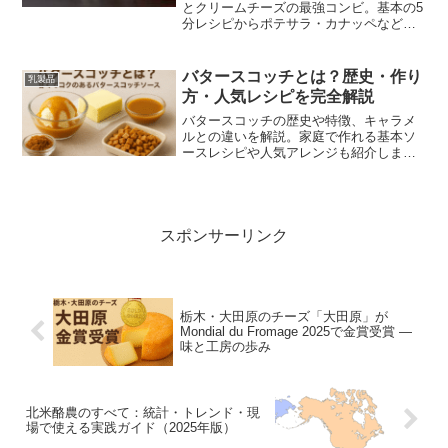
とクリームチーズの最強コンビ。基本の5
分レシピからポテサラ・カナッペなど映
えるアレンジ、保存・塩分調整まで写真
つきでわかりやすく解説します。
バタースコッチとは？歴史・作り
乳製品
方・人気レシピを完全解説
バタースコッチの歴史や特徴、キャラメ
ルとの違いを解説。家庭で作れる基本ソ
ースレシピや人気アレンジも紹介しま
す。
スポンサーリンク
栃木・大田原のチーズ「大田原」が
Mondial du Fromage 2025で金賞受賞 —
味と工房の歩み
北米酪農のすべて：統計・トレンド・現
場で使える実践ガイド（2025年版）