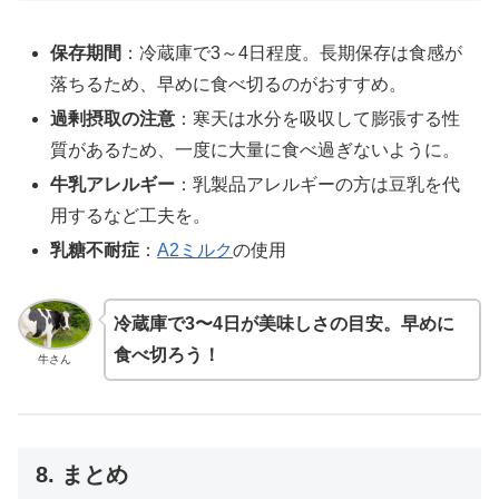
保存期間
：冷蔵庫で3～4日程度。長期保存は食感が
落ちるため、早めに食べ切るのがおすすめ。
過剰摂取の注意
：寒天は水分を吸収して膨張する性
質があるため、一度に大量に食べ過ぎないように。
牛乳アレルギー
：乳製品アレルギーの方は豆乳を代
用するなど工夫を。
乳糖不耐症
：
A2ミルク
の使用
冷蔵庫で3〜4日が美味しさの目安。早めに
食べ切ろう！
牛さん
8. まとめ